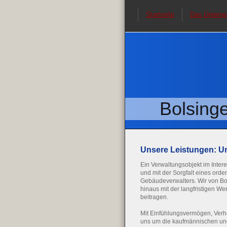
Startseite
Das Untern
Bolsing
Unsere Leistungen: Um
Ein Verwaltungsobjekt im Inter
und mit der Sorgfalt eines orde
Gebäudeverwalters. Wir von B
hinaus mit der langfristigen W
beitragen.
Mit Einfühlungsvermögen, Ver
uns um die kaufmännischen un