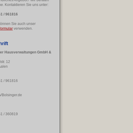
ndliches Angebot? Wir beraten
ne. Kontaktieren Sie uns unter:
1 / 961816
önnen Sie auch unser
formular
verwenden.
rift
ger Hausverwaltungen GmbH &
str. 12
Aalen
1 / 961816
VBolsinger.de
1 / 360819