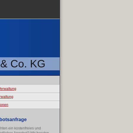
 & Co. KG
erwaltung
rwaltung
ionen
botsanfrage
hten ein kostenfreies und