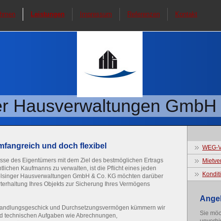
ehmen
Leistungen
Impressum
Referenzen
Kontakt
er Hausverwaltungen GmbH
fangreich und doch flexibel
WEG-V
esse des Eigentümers mit dem Ziel des bestmöglichen Ertrags
Mietve
ntlichen Kaufmanns zu verwalten, ist die Pflicht eines jeden
Kondit
olsinger Hausverwaltungen GmbH & Co. KG möchten darüber
erterhaltung Ihres Objekts zur Sicherung Ihres Vermögens
Ange
handlungsgeschick und Durchsetzungsvermögen kümmern wir
Sie möc
d technischen Aufgaben wie Abrechnungen,