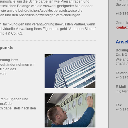
unverbi
ungsfälle, um die Schreibarbeiten wie Preisanfragen und
Sie ger
nschlichen Belange wie die Auswahl geeigneter Mieter oder
ie um die behördlichen Aspekte, beispielsweise die
+49 736
ften und den Abschluss notwendiger Versicherungen.
Gerne k
en, fachkundigen und verantwortungsbewussten Partner, wenn
Kontakt
dividuelle Verwaltung Ihres Eigentums geht. Vertrauen Sie auf
GmbH & Co. KG.
Ansch
rpunkte
Bolsin
Co. KG
Wieland
reuung Ihrer
73431 
Treuhänder nehmen wir
tlinien des
Telefon
wahr.
+49 736
E-Mail
info@H
Ihren Aufgaben und
usmaß der
Fax
ch dabei stets nach den
+49 736